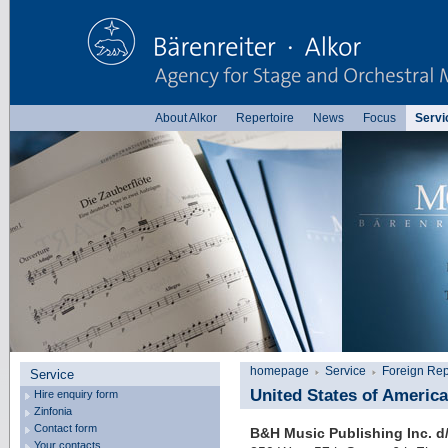
About Alkor
Repertoire
News
Focus
Servi
homepage
Service
Foreign Rep
Service
United States of Ameri
Hire enquiry form
Zinfonia
Contact form
B&H Music Publishing Inc. 
Your contacts