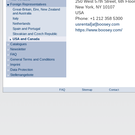
250 West 57th Street, 6th Floo
Foreign Representatives
New York, NY 10107
Great-Britain, Eire, New Zealand
USA
and Australia
Phone: +1 212 358 5300
Italy
Netherlands
usrental[at]boosey.com
Spain and Portugal
https://www.boosey.com/
Slovakian and Czech Republic
USA and Canada
Catalogues
Newsletter
FAQ
General Terms and Conditions
Imprint
Data Protection
Stellenangebote
FAQ
Sitemap
Contact