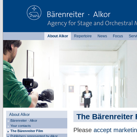
About Alkor
Repertoire
News
Focus
Serv
About Alkor
The Bärenreiter 
Bärenreiter · Alkor
Your contacts
Please
accept marketin
The Bärenreiter Film
Publishers represented by Alkor