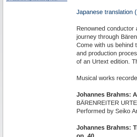
Japanese translation (
Renowned conductor 
journey through Bärenr
Come with us behind th
and production proce
of an Urtext edition. 
Musical works recorded
Johannes Brahms: Al
BÄRENREITER URTEXT,
Performed by Seiko Am
Johannes Brahms: Tri
op. 40