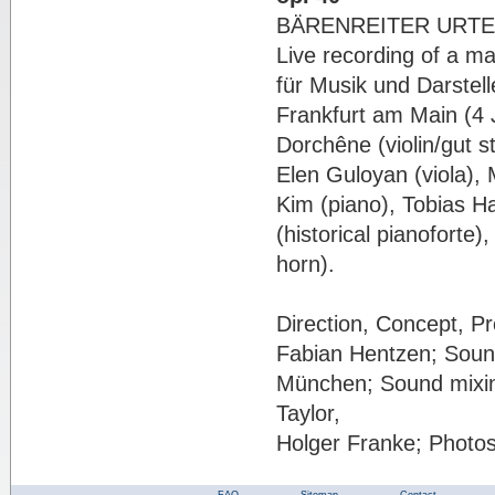
BÄRENREITER URTEXT,
Live recording of a m
für Musik und Darstel
Frankfurt am Main (4 J
Dorchêne (violin/gut st
Elen Guloyan (viola), 
Kim (piano), Tobias Ha
(historical pianoforte
horn).
Direction, Concept, 
Fabian Hentzen; Sound
München; Sound mixin
Taylor,
Holger Franke; Photos