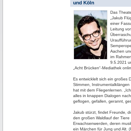
und Köln
Das Theate
„Jakub Flü
einer Fass
Leitung vo
Überraschu
Uraufführu
Semperoper 
Aachen und
im Rahmen 
9.5.2021 u
„Acht Brücken“-Mediathek onlin
Es entwicklelt sich ein großes
Stimmen, Instrumentalklängen u
hat mit dem Fliegenlernen. „Ic
alles in knappen Dialogen nach
geflogen, gefallen, gerannt, ges
Jakub stürzt, findet Freunde, 
den großen Waldlauf der Tiere
Erwachsenwerden, deren musika
ein Märchen für Jung und Alt. (