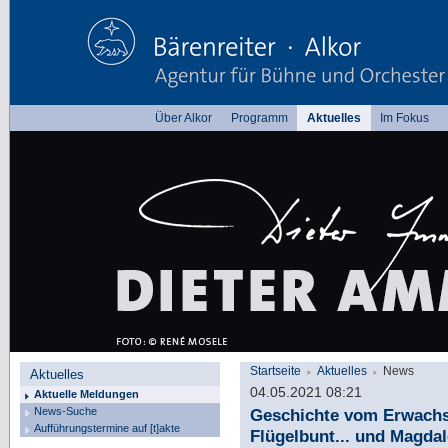
Über Alkor
Programm
Aktuelles
Im Fokus
Startseite
Aktuelles
News
Aktuelles
04.05.2021 08:21
Aktuelle Meldungen
News-Suche
Geschichte vom Erwachs
Aufführungstermine auf [t]akte
Flügelbunt... und Magda