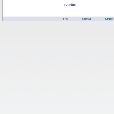
› zurück ‹
FAQ
Sitemap
Kontakt